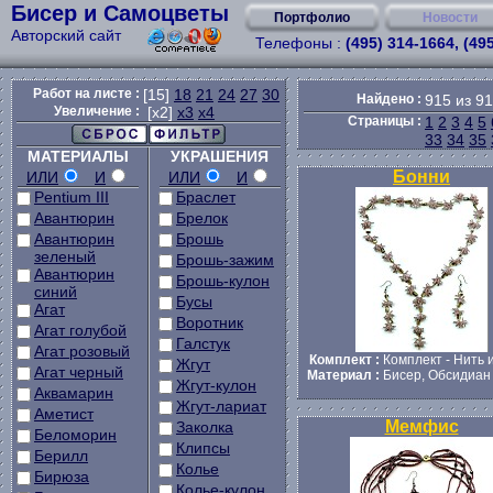
Бисер и Самоцветы
Портфолио
Новости
Авторский сайт
Телефоны :
(495) 314-1664, (49
Работ на листе :
[15]
18
21
24
27
30
Найдено :
915 из 9
Увеличение :
[x2]
x3
x4
Страницы :
1
2
3
4
5
33
34
35
МАТЕРИАЛЫ
УКРАШЕНИЯ
Бонни
ИЛИ
И
ИЛИ
И
Pentium III
Браслет
Авантюрин
Брелок
Авантюрин
Брошь
зеленый
Брошь-зажим
Авантюрин
Брошь-кулон
синий
Бусы
Агат
Воротник
Агат голубой
Галстук
Агат розовый
Комплект :
Комплект - Нить 
Жгут
Агат черный
Материал :
Бисер, Обсидиан
Жгут-кулон
Аквамарин
Жгут-лариат
Аметист
Мемфис
Заколка
Беломорин
Клипсы
Берилл
Колье
Бирюза
Колье-кулон