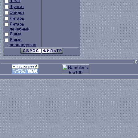
Шелк
Шунгит
Эпидот
Янтарь
Янтарь
лечебный
Яшма
Яшма
леопардовая
C