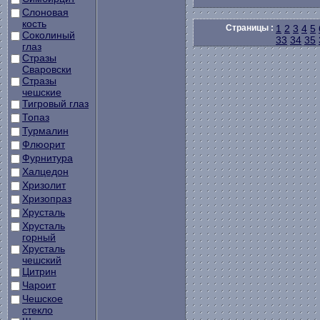
Слоновая
кость
Страницы :
1
2
3
4
5
Соколиный
33
34
35
глаз
Стразы
Сваровски
Стразы
чешские
Тигровый глаз
Топаз
Турмалин
Флюорит
Фурнитура
Халцедон
Хризолит
Хризопраз
Хрусталь
Хрусталь
горный
Хрусталь
чешский
Цитрин
Чароит
Чешское
стекло