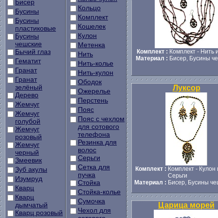
Бисер
Кольцо
Бусины
Комплект
Бусины
Кошелек
пластиковые
Кулон
Бусины
чешские
Метенка
Бычий глаз
Комплект :
Комплект - Нить 
Нить
Материал :
Бисер, Бусины ч
Гематит
Нить-колье
Гранат
Нить-кулон
Гранат
Ободок
зелёный
Луксор
Ожерелье
Дерево
Перстень
Жемчуг
Пояс
Жемчуг
Пояс с чехлом
голубой
для сотового
Жемчуг
телефона
розовый
Резинка для
Жемчуг
волос
черный
Серьги
Змеевик
Сетка для
Зуб акулы
Комплект :
Комплект - Кулон 
пучка
Серьги
Изумруд
Стойка
Материал :
Бисер, Бусины че
Кварц
Стойка-колье
Кварц
Сумочка
дымчатый
Царица морей
Чехол для
Кварц розовый