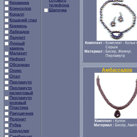
сотового
Керамика
телефона
Клинохлор
Шапочка
Коралл
Кошачий глаз
Кремень
Лабрадор
Лазурит
Лунный
Комплект :
Комплект - Колье 
Серьги
камень
Материал :
Бисер, Жемчуг,
Малахит
Перламутр
Нефрит
Обсидиан
Амбассадор
Оникс
Опал
Перламутр
Перламутр
реликтовый
Перламутр
розовый
Пластика
Ракушечник
Родонит
Комплект :
Кулон
Рубка
Материал :
Бисер, Амет
Сердолик
Симбирцит