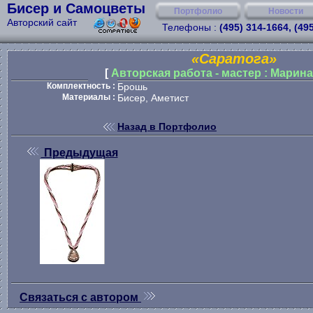
Бисер и Самоцветы
Портфолио
Новости
Авторский сайт
Телефоны :
(495) 314-1664, (49
«Саратога»
[
Авторская работа - мастер : Марин
Комплектность :
Брошь
Материалы :
Бисер, Аметист
Назад в Портфолио
Предыдущая
Связаться с автором