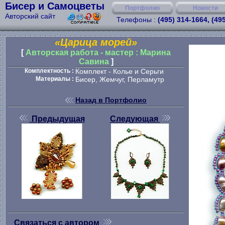
Бисер и Самоцветы
Портфолио
Новости
Авторский сайт
Телефоны :
(495) 314-1664, (49
«Царица морей»
[
Авторская работа - мастер : Марина
Савина
]
Комплектность :
Комплект - Колье и Серьги
Материалы :
Бисер, Жемчуг, Перламутр
Назад в Портфолио
Предыдущая
Следующая
Связаться с автором