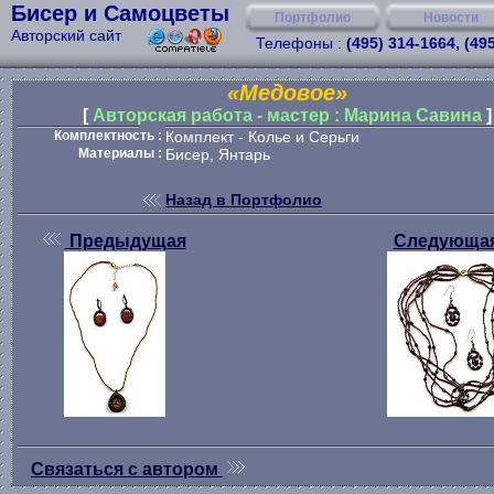
Бисер и Самоцветы
Портфолио
Новости
Авторский сайт
Телефоны :
(495) 314-1664, (49
«Медовое»
[
Авторская работа - мастер : Марина Савина
]
Комплектность :
Комплект - Колье и Серьги
Материалы :
Бисер, Янтарь
Назад в Портфолио
Предыдущая
Следующа
Связаться с автором