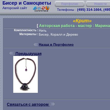
Бисер и Самоцветы
Портфолио
Новости
Авторский сайт
Телефоны :
(495) 314-1664, (49
«Крит»
[
Авторская работа - мастер : Марин
Комплектность :
Нить
Материалы :
Бисер, Коралл и Дерево
Назад в Портфолио
Предыдущая
Связаться с автором