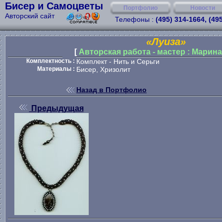
Бисер и Самоцветы
Портфолио
Новости
Авторский сайт
Телефоны :
(495) 314-1664, (49
«Луиза»
[
Авторская работа - мастер : Марин
Комплектность :
Комплект - Нить и Серьги
Материалы :
Бисер, Хризолит
Назад в Портфолио
Предыдущая