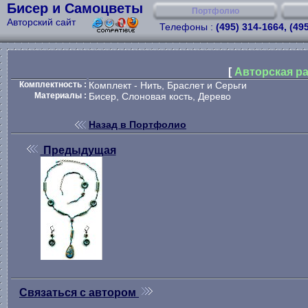
Бисер и Самоцветы
Портфолио
Авторский сайт
Телефоны :
(495) 314-1664, (49
[
Авторская ра
Комплектность :
Комплект - Нить, Браслет и Серьги
Материалы :
Бисер, Слоновая кость, Дерево
Назад в Портфолио
Предыдущая
Связаться с автором