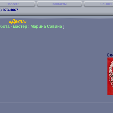
Новости
Контакты
Ссылки
5) 973-4067
«Дели»
бота - мастер : Марина Савина
]
Сл