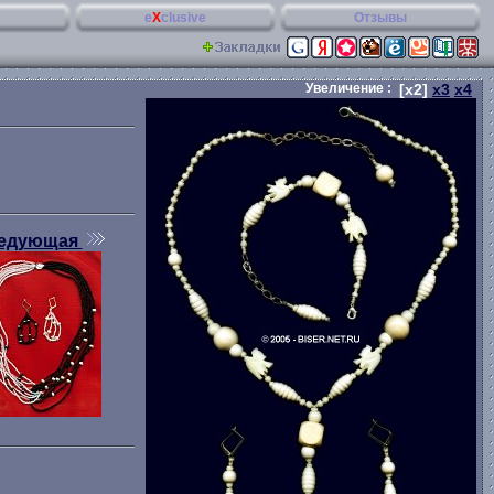
e
X
clusive
Отзывы
Увеличение :
[x2]
x3
x4
едующая