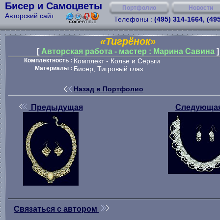
Бисер и Самоцветы
Портфолио
Новости
Авторский сайт
Телефоны :
(495) 314-1664, (49
«Тигрёнок»
[
Авторская работа - мастер : Марина Савина
]
Комплектность :
Комплект - Колье и Серьги
Материалы :
Бисер, Тигровый глаз
Назад в Портфолио
Предыдущая
Следующа
Связаться с автором