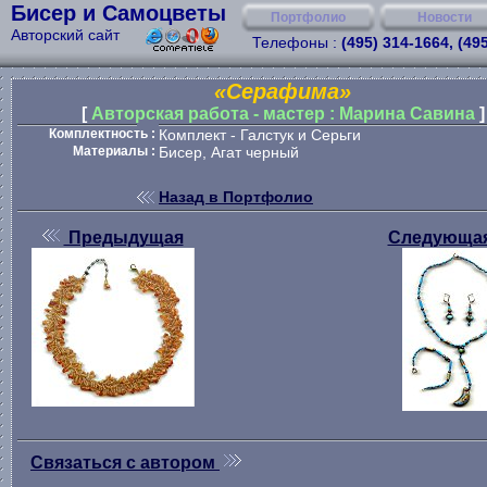
Бисер и Самоцветы
Портфолио
Новости
Авторский сайт
Телефоны :
(495) 314-1664, (49
«Серафима»
[
Авторская работа - мастер : Марина Савина
]
Комплектность :
Комплект - Галстук и Серьги
Материалы :
Бисер, Агат черный
Назад в Портфолио
Предыдущая
Следующа
Связаться с автором