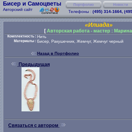
Бисер и Самоцветы
Портфолио
Новости
Авторский сайт
Телефоны :
(495) 314-1664, (49
«Илиада»
[
Авторская работа - мастер : Марин
Комплектность :
Нить
Материалы :
Бисер, Ракушечник, Жемчуг, Жемчуг черный
Назад в Портфолио
Предыдущая
Связаться с автором