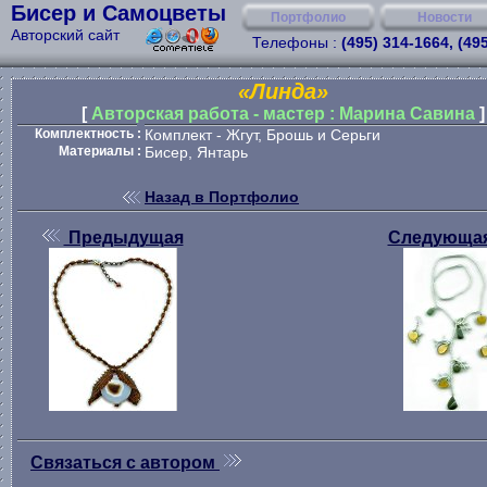
Бисер и Самоцветы
Портфолио
Новости
Авторский сайт
Телефоны :
(495) 314-1664, (49
«Линда»
[
Авторская работа - мастер : Марина Савина
]
Комплектность :
Комплект - Жгут, Брошь и Серьги
Материалы :
Бисер, Янтарь
Назад в Портфолио
Предыдущая
Следующа
Связаться с автором