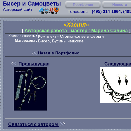
Бисер и Самоцветы
Портфолио
Новости
Авторский сайт
Телефоны :
(495) 314-1664, (49
«Хастл»
[
Авторская работа - мастер : Марина Савина
]
Комплектность :
Комплект - Стойка-колье и Серьги
Материалы :
Бисер, Бусины чешские
Назад в Портфолио
Предыдущая
Следующа
Связаться с автором