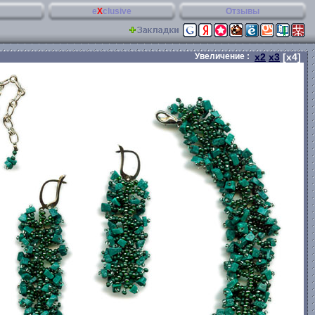
e
X
clusive
Отзывы
Увеличение :
x2
x3
[x4]