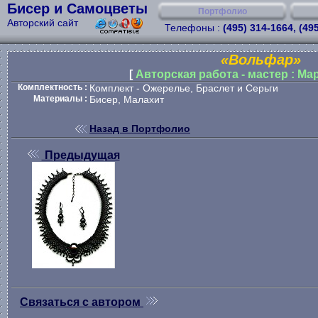
Бисер и Самоцветы
Портфолио
Авторский сайт
Телефоны :
(495) 314-1664, (49
«Вольфар»
[
Авторская работа - мастер : М
Комплектность :
Комплект - Ожерелье, Браслет и Серьги
Материалы :
Бисер, Малахит
Назад в Портфолио
Предыдущая
Связаться с автором