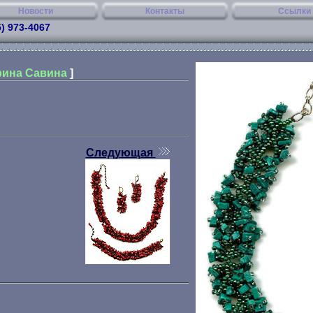
Новости
Контакты
Ссылки
5) 973-4067
арина Савина
]
Следующая