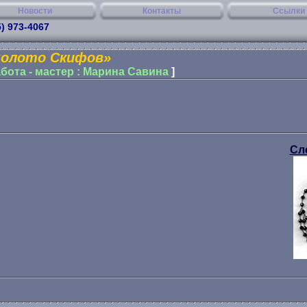
Новости
Контакты
Ссылки
5) 973-4067
Золото Скифов»
бота - мастер : Марина Савина
]
Сл