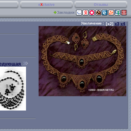
e
X
clusive
Отзывы
Увеличение :
[x2]
x3
x4
едующая