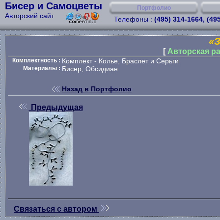
Бисер и Самоцветы
Портфолио
Авторский сайт
Телефоны :
(495) 314-1664, (49
«
[
Авторская ра
Комплектность :
Комплект - Колье, Браслет и Серьги
Материалы :
Бисер, Обсидиан
Назад в Портфолио
Предыдущая
Связаться с автором