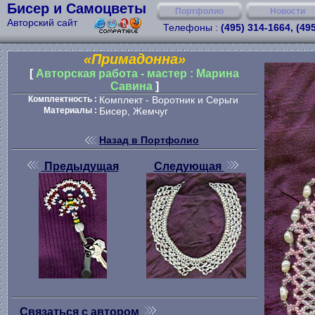
Бисер и Самоцветы
Портфолио
Новости
Авторский сайт
Телефоны :
(495) 314-1664, (49
«Примадонна»
[
Авторская работа - мастер : Марина
Савина
]
Комплектность :
Комплект - Воротник и Серьги
Материалы :
Бисер, Жемчуг
Назад в Портфолио
Предыдущая
Следующая
Связаться с автором