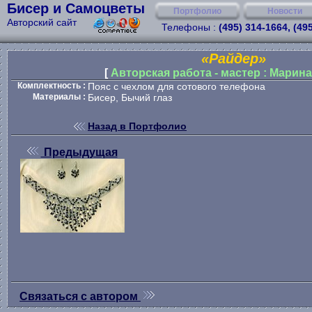
Бисер и Самоцветы
Портфолио
Новости
Авторский сайт
Телефоны :
(495) 314-1664, (49
«Райдер»
[
Авторская работа - мастер : Марин
Комплектность :
Пояс с чехлом для сотового телефона
Материалы :
Бисер, Бычий глаз
Назад в Портфолио
Предыдущая
Связаться с автором