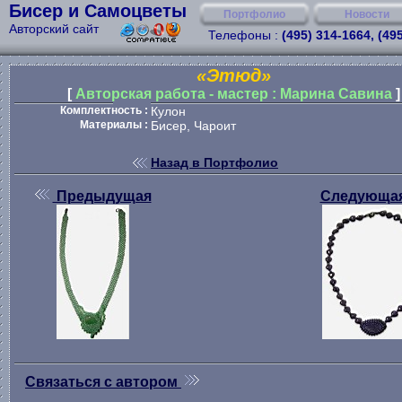
Бисер и Самоцветы
Портфолио
Новости
Авторский сайт
Телефоны :
(495) 314-1664, (49
«Этюд»
[
Авторская работа - мастер : Марина Савина
]
Комплектность :
Кулон
Материалы :
Бисер, Чароит
Назад в Портфолио
Предыдущая
Следующа
Связаться с автором