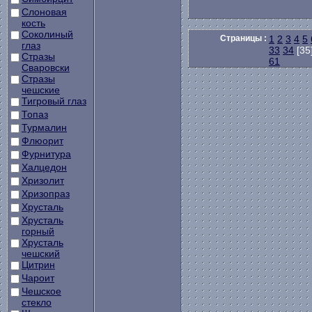
Слоновая
кость
Соколиный
Страницы :
1
2
3
4
5
глаз
33
34
[35
Стразы
61
Сваровски
Стразы
чешские
Тигровый глаз
Топаз
Турмалин
Флюорит
Фурнитура
Халцедон
Хризолит
Хризопраз
Хрусталь
Хрусталь
горный
Хрусталь
чешский
Цитрин
Чароит
Чешское
стекло