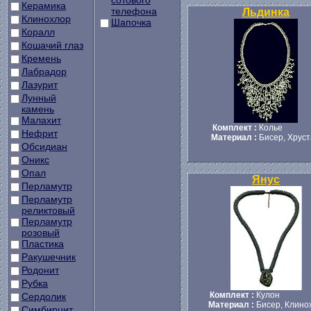
сотового
Керамика
телефона
Льдинка
Клинохлор
Шапочка
Коралл
Кошачий глаз
Кремень
Лабрадор
Лазурит
Лунный
камень
Малахит
Комплект :
Колье
Нефрит
Материал :
Бисер, Хрус
Обсидиан
Оникс
Опал
Янус
Перламутр
Перламутр
реликтовый
Перламутр
розовый
Пластика
Ракушечник
Родонит
Рубка
Комплект :
Кулон
Сердолик
Материал :
Бисер, Клино
Симбирцит