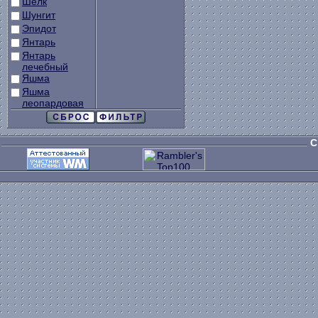
Шелк
Шунгит
Эпидот
Янтарь
Янтарь
лечебный
Яшма
Яшма
леопардовая
C