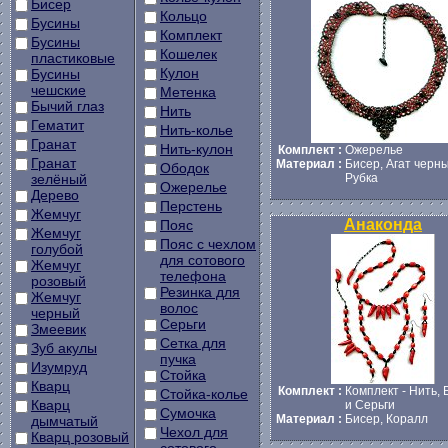
Бисер
Кольцо
Бусины
Комплект
Бусины
Кошелек
пластиковые
Кулон
Бусины
чешские
Метенка
Бычий глаз
Нить
Гематит
Нить-колье
Гранат
Нить-кулон
Комплект :
Ожерелье
Гранат
Материал :
Бисер, Агат черны
Ободок
зелёный
Рубка
Ожерелье
Дерево
Перстень
Жемчуг
Анаконда
Пояс
Жемчуг
Пояс с чехлом
голубой
для сотового
Жемчуг
телефона
розовый
Резинка для
Жемчуг
волос
черный
Серьги
Змеевик
Сетка для
Зуб акулы
пучка
Изумруд
Стойка
Кварц
Комплект :
Комплект - Нить,
Стойка-колье
Кварц
и Серьги
Сумочка
Материал :
Бисер, Коралл
дымчатый
Чехол для
Кварц розовый