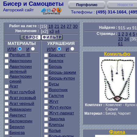
Бисер и Самоцветы
Портфолио
Новости
Авторский сайт
Телефоны :
(495) 314-1664, (49
Работ на листе :
[15]
18
21
24
27
30
Найдено :
915 из 9
Увеличение :
[x2]
x3
x4
Страницы :
1
2
3
4
5
33
34
[35
МАТЕРИАЛЫ
УКРАШЕНИЯ
61
ИЛИ
И
ИЛИ
И
Комильфо
Pentium III
Браслет
Авантюрин
Брелок
Авантюрин
Брошь
зеленый
Брошь-зажим
Авантюрин
Брошь-кулон
синий
Бусы
Агат
Воротник
Агат голубой
Галстук
Агат розовый
Жгут
Агат черный
Комплект :
Комплект - Кулон 
Жгут-кулон
Аквамарин
Серьги
Жгут-лариат
Материал :
Бисер, Чароит
Аметист
Заколка
Беломорин
Клипсы
Берилл
Колье
Фаина
Бирюза
Колье-кулон