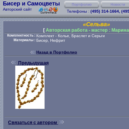
Бисер и Самоцветы
Портфолио
Новости
Авторский сайт
Телефоны :
(495) 314-1664, (49
«Сельва»
[
Авторская работа - мастер : Марин
Комплектность :
Комплект - Колье, Браслет и Серьги
Материалы :
Бисер, Нефрит
Назад в Портфолио
Предыдущая
Связаться с автором