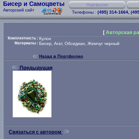
Бисер и Самоцветы
Портфолио
Авторский сайт
Телефоны :
(495) 314-1664, (49
[
Авторская ра
Комплектность :
Кулон
Материалы :
Бисер, Агат, Обсидиан, Жемчуг черный
Назад в Портфолио
Предыдущая
Связаться с автором