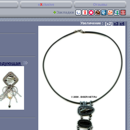
e
X
clusive
Отзывы
Увеличение :
[x2]
x3
x4
едующая