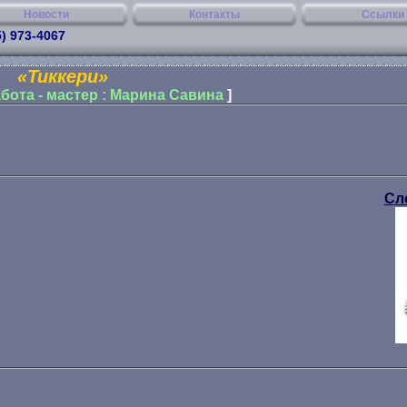
Новости
Контакты
Ссылки
5) 973-4067
«Тиккери»
бота - мастер : Марина Савина
]
Сл