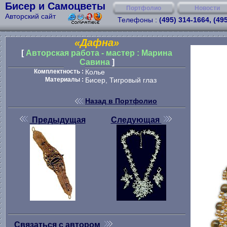
Бисер и Самоцветы
Портфолио
Новости
Авторский сайт
Телефоны :
(495) 314-1664, (49
«Дафна»
[
Авторская работа - мастер : Марина
Савина
]
Комплектность :
Колье
Материалы :
Бисер, Тигровый глаз
Назад в Портфолио
Предыдущая
Следующая
Связаться с автором