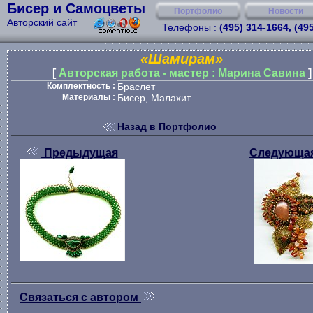
Бисер и Самоцветы
Портфолио
Новости
Авторский сайт
Телефоны :
(495) 314-1664, (49
«Шамирам»
[
Авторская работа - мастер : Марина Савина
]
Комплектность :
Браслет
Материалы :
Бисер, Малахит
Назад в Портфолио
Предыдущая
Следующа
Связаться с автором