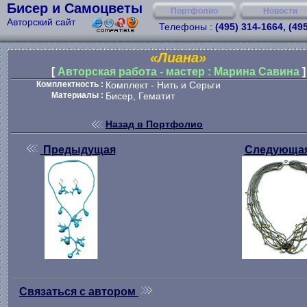
Бисер и Самоцветы
Портфолио
Новости
Авторский сайт
Телефоны :
(495) 314-1664, (49
«Лиана»
[
Авторская работа - мастер : Марина Савина
]
Комплектность :
Комплект - Нить и Серьги
Материалы :
Бисер, Гематит
Назад в Портфолио
Предыдущая
Следующа
Связаться с автором