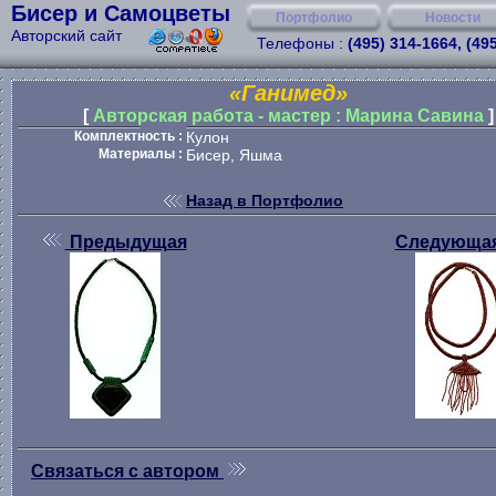
Бисер и Самоцветы
Портфолио
Новости
Авторский сайт
Телефоны :
(495) 314-1664, (49
«Ганимед»
[
Авторская работа - мастер : Марина Савина
]
Комплектность :
Кулон
Материалы :
Бисер, Яшма
Назад в Портфолио
Предыдущая
Следующа
Связаться с автором