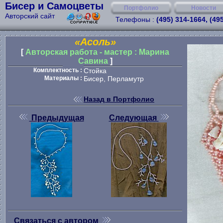
Бисер и Самоцветы
Портфолио
Новости
Авторский сайт
Телефоны :
(495) 314-1664, (49
«Асоль»
[
Авторская работа - мастер : Марина
Савина
]
Комплектность :
Стойка
Материалы :
Бисер, Перламутр
Назад в Портфолио
Предыдущая
Следующая
Связаться с автором