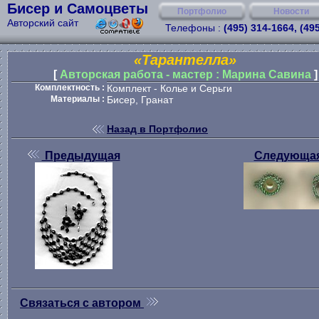
Бисер и Самоцветы
Портфолио
Новости
Авторский сайт
Телефоны :
(495) 314-1664, (49
«Тарантелла»
[
Авторская работа - мастер : Марина Савина
]
Комплектность :
Комплект - Колье и Серьги
Материалы :
Бисер, Гранат
Назад в Портфолио
Предыдущая
Следующа
Связаться с автором